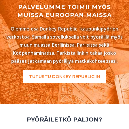
PALVELUMME TOIMII MYÖS
MUISSA EUROOPAN MAISSA
Olemme osa Donkey Republic -kaupunkipyörien
verkostoa. Samalla sovelluksella voit pyöräillä myös
muun muassa Berliinissa, Pariisissa sekä
Kööpenhaminassa. Tarkista linkin takaa josko
pääset jatkamaan pyöräilyä matkakohteessasi.
TUTUSTU DONKEY REPUBLICIIN
PYÖRÄILETKÖ PALJON?