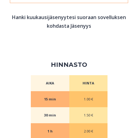
Hanki kuukausijäsenyytesi suoraan sovelluksen
kohdasta Jäsenyys
HINNASTO
AIKA
HINTA
15 min
1.00 €
30 min
1.50 €
1 h
2.00 €