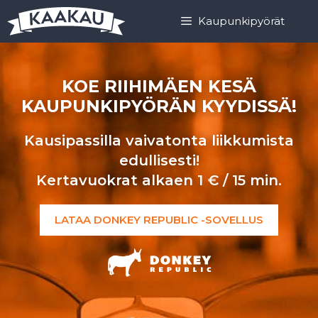
Siirry
Siirry
Kaupunkipyörät
sisältöön
sisältöön
KOE RIIHIMÄEN KESÄ
KAUPUNKIPYÖRÄN KYYDISSÄ!
Kausipassilla vaivatonta liikkumista
edullisesti!
Kertavuokrat alkaen 1 € / 15 min.
LATAA DONKEY REPUBLIC -SOVELLUS