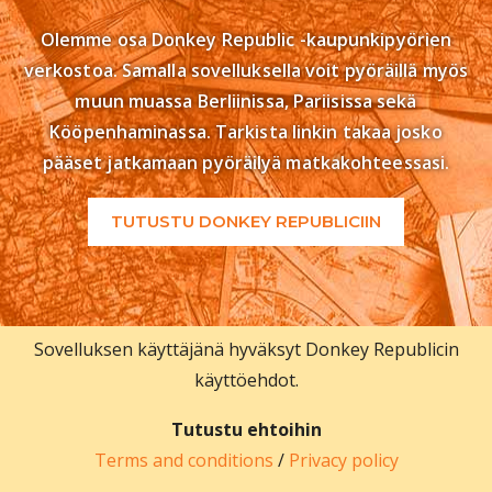
Olemme osa Donkey Republic -kaupunkipyörien
verkostoa. Samalla sovelluksella voit pyöräillä myös
muun muassa Berliinissa, Pariisissa sekä
Kööpenhaminassa. Tarkista linkin takaa josko
pääset jatkamaan pyöräilyä matkakohteessasi.
TUTUSTU DONKEY REPUBLICIIN
Sovelluksen käyttäjänä hyväksyt Donkey Republicin
käyttöehdot.
Tutustu ehtoihin
Terms and conditions
/
Privacy policy