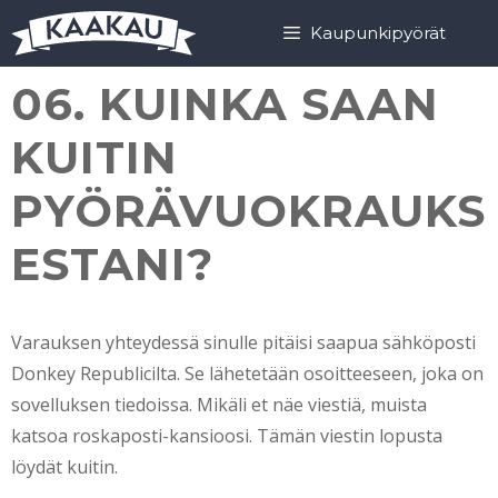
Siirry
Siirry
Kaupunkipyörät
sisältöön
sisältöön
06. KUINKA SAAN
KUITIN
PYÖRÄVUOKRAUKS
ESTANI?
Varauksen yhteydessä sinulle pitäisi saapua sähköposti
Donkey Republicilta. Se lähetetään osoitteeseen, joka on
sovelluksen tiedoissa. Mikäli et näe viestiä, muista
katsoa roskaposti-kansioosi. Tämän viestin lopusta
löydät kuitin.