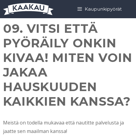
Siirry
Siirry
Kaupunkipyörät
sisältöön
sisältöön
09. VITSI ETTÄ
PYÖRÄILY ONKIN
KIVAA! MITEN VOIN
JAKAA
HAUSKUUDEN
KAIKKIEN KANSSA?
Meistä on todella mukavaa että nautitte palvelusta ja
jaatte sen maailman kanssa!