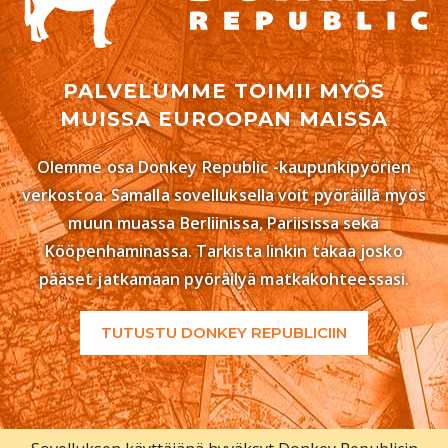
PALVELUMME TOIMII MYÖS
MUISSA EUROOPAN MAISSA
Olemme osa Donkey Republic -kaupunkipyörien
verkostoa. Samalla sovelluksella voit pyöräillä myös
muun muassa Berliinissa, Pariisissa sekä
Kööpenhaminassa. Tarkista linkin takaa josko
pääset jatkamaan pyöräilyä matkakohteessasi.
TUTUSTU DONKEY REPUBLICIIN