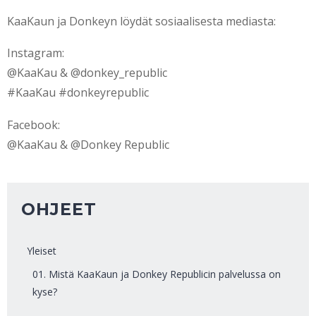
KaaKaun ja Donkeyn löydät sosiaalisesta mediasta:
Instagram:
@KaaKau & @donkey_republic
#KaaKau #donkeyrepublic
Facebook:
@KaaKau & @Donkey Republic
OHJEET
Yleiset
01. Mistä KaaKaun ja Donkey Republicin palvelussa on
kyse?