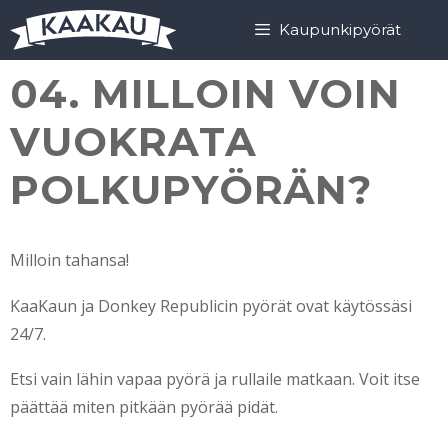
Siirry
Siirry
Kaupunkipyörät
sisältöön
sisältöön
04. MILLOIN VOIN
VUOKRATA
POLKUPYÖRÄN?
Milloin tahansa!
KaaKaun ja Donkey Republicin pyörät ovat käytössäsi
24/7.
Etsi vain lähin vapaa pyörä ja rullaile matkaan. Voit itse
päättää miten pitkään pyörää pidät.