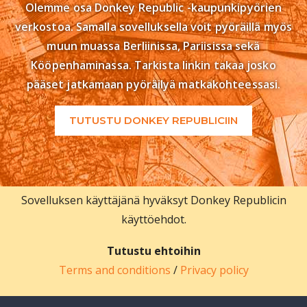
Olemme osa Donkey Republic -kaupunkipyörien
verkostoa. Samalla sovelluksella voit pyöräillä myös
muun muassa Berliinissa, Pariisissa sekä
Kööpenhaminassa. Tarkista linkin takaa josko
pääset jatkamaan pyöräilyä matkakohteessasi.
TUTUSTU DONKEY REPUBLICIIN
Sovelluksen käyttäjänä hyväksyt Donkey Republicin
käyttöehdot.
Tutustu ehtoihin
Terms and conditions
/
Privacy policy