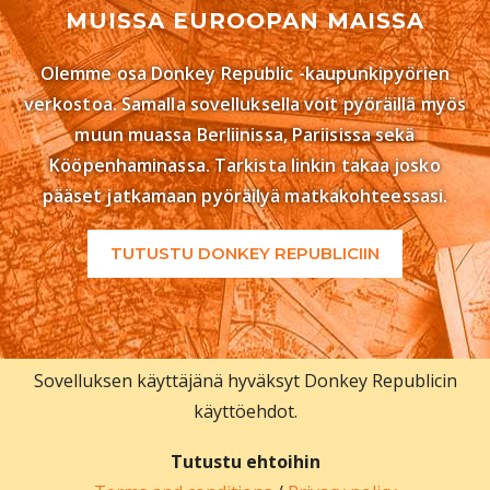
MUISSA EUROOPAN MAISSA
Olemme osa Donkey Republic -kaupunkipyörien
verkostoa. Samalla sovelluksella voit pyöräillä myös
muun muassa Berliinissa, Pariisissa sekä
Kööpenhaminassa. Tarkista linkin takaa josko
pääset jatkamaan pyöräilyä matkakohteessasi.
TUTUSTU DONKEY REPUBLICIIN
Sovelluksen käyttäjänä hyväksyt Donkey Republicin
käyttöehdot.
Tutustu ehtoihin