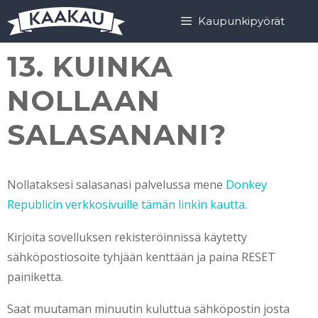
Siirry
Siirry
Kaupunkipyörät
sisältöön
sisältöön
13. KUINKA
NOLLAAN
SALASANANI?
Nollataksesi salasanasi palvelussa mene
Donkey
Republicin verkkosivuille tämän linkin kautta.
Kirjoita sovelluksen rekisteröinnissä käytetty
sähköpostiosoite tyhjään kenttään ja paina RESET
painiketta.
Saat muutaman minuutin kuluttua sähköpostin josta