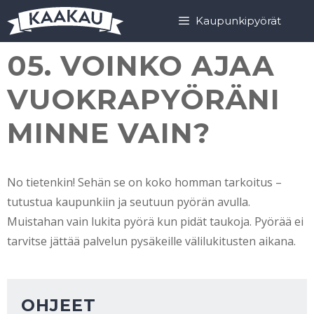
Siirry
Siirry
Kaupunkipyörät
sisältöön
sisältöön
05. VOINKO AJAA
VUOKRAPYÖRÄNI
MINNE VAIN?
No tietenkin! Sehän se on koko homman tarkoitus –
tutustua kaupunkiin ja seutuun pyörän avulla.
Muistahan vain lukita pyörä kun pidät taukoja. Pyörää ei
tarvitse jättää palvelun pysäkeille välilukitusten aikana.
OHJEET