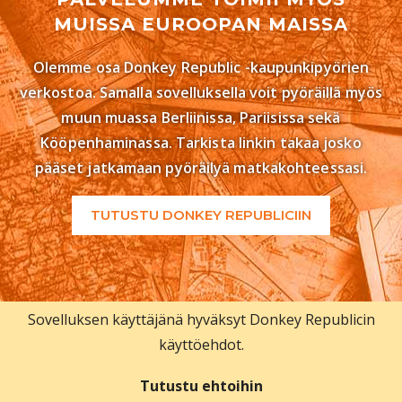
MUISSA EUROOPAN MAISSA
Olemme osa Donkey Republic -kaupunkipyörien
verkostoa. Samalla sovelluksella voit pyöräillä myös
muun muassa Berliinissa, Pariisissa sekä
Kööpenhaminassa. Tarkista linkin takaa josko
pääset jatkamaan pyöräilyä matkakohteessasi.
TUTUSTU DONKEY REPUBLICIIN
Sovelluksen käyttäjänä hyväksyt Donkey Republicin
käyttöehdot.
Tutustu ehtoihin