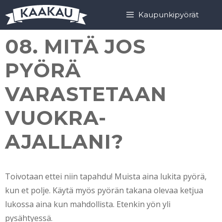
Siirry
Siirry
Kaupunkipyörät
sisältöön
sisältöön
08. MITÄ JOS
PYÖRÄ
VARASTETAAN
VUOKRA-
AJALLANI?
Toivotaan ettei niin tapahdu! Muista aina lukita pyörä,
kun et polje. Käytä myös pyörän takana olevaa ketjua
lukossa aina kun mahdollista. Etenkin yön yli
pysähtyessä.