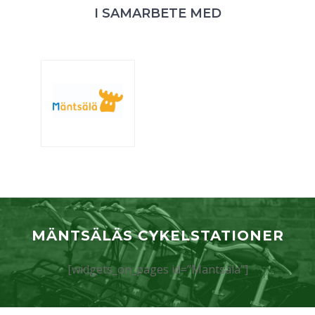
I SAMARBETE MED
MÄNTSÄLÄS CYKELSTATIONER
[widgets_on_pages id=”Mantsala”]