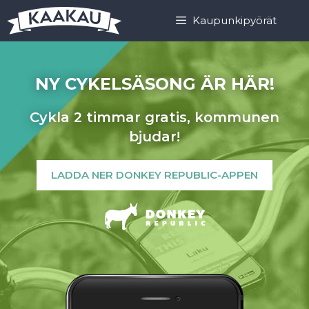
Hoppa
Hoppa
Kaupunkipyörät
till
till
innehåll
innehåll
NY CYKELSÄSONG ÄR HÄR!
Cykla 2 timmar gratis, kommunen
bjudar!
LADDA NER DONKEY REPUBLIC-APPEN