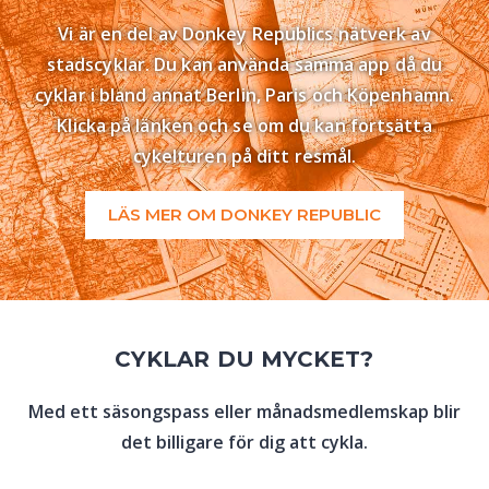
Vi är en del av Donkey Republics nätverk av
stadscyklar. Du kan använda samma app då du
cyklar i bland annat Berlin, Paris och Köpenhamn.
Klicka på länken och se om du kan fortsätta
cykelturen på ditt resmål.
LÄS MER OM DONKEY REPUBLIC
CYKLAR DU MYCKET?
Med ett säsongspass eller månadsmedlemskap blir
det billigare för dig att cykla.